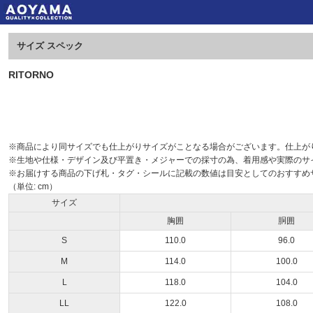
サイズ スペック
RITORNO
※商品により同サイズでも仕上がりサイズがことなる場合がございます。仕上が
※生地や仕様・デザイン及び平置き・メジャーでの採寸の為、着用感や実際のサ
※お届けする商品の下げ札・タグ・シールに記載の数値は目安としてのおすすめサ
（単位: cm）
サイズ
胸囲
胴囲
S
110.0
96.0
M
114.0
100.0
L
118.0
104.0
LL
122.0
108.0