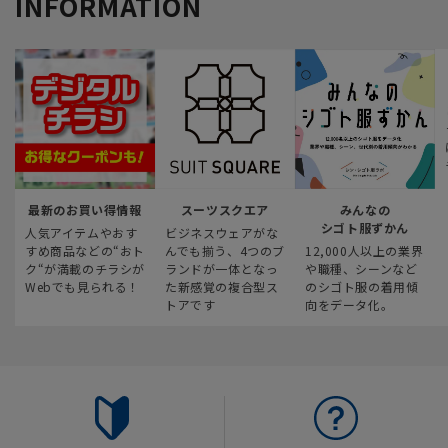
INFORMATION
最新のお買い得情報
スーツスクエア
みんなの
シゴト服ずかん
人気アイテムやおす
ビジネスウェアがな
すめ商品などの“おト
んでも揃う、4つのブ
12,000人以上の業界
ク“が満載のチラシが
ランドが一体となっ
や職種、シーンなど
Webでも見られる！
た新感覚の複合型ス
のシゴト服の着用傾
トアです
向をデータ化。