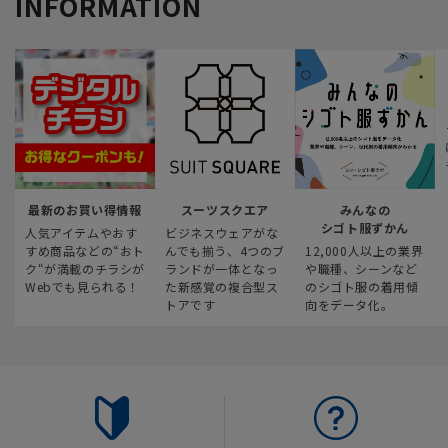
INFORMATION
最新のお買い得情報
スーツスクエア
みんなの
シゴト服ずかん
人気アイテムやおす
ビジネスウェアがな
すめ商品などの“おト
んでも揃う、4つのブ
12,000人以上の業界
ク“が満載のチラシが
ランドが一体となっ
や職種、シーンなど
Webでも見られる！
た新感覚の複合型ス
のシゴト服の着用傾
トアです
向をデータ化。