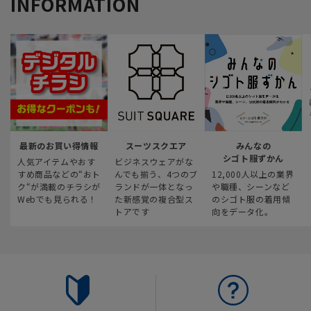
INFORMATION
最新のお買い得情報
スーツスクエア
みんなの
シゴト服ずかん
人気アイテムやおす
ビジネスウェアがな
すめ商品などの“おト
んでも揃う、4つのブ
12,000人以上の業界
ク“が満載のチラシが
ランドが一体となっ
や職種、シーンなど
Webでも見られる！
た新感覚の複合型ス
のシゴト服の着用傾
トアです
向をデータ化。