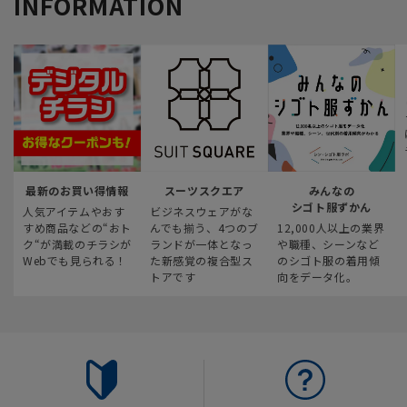
INFORMATION
最新のお買い得情報
スーツスクエア
みんなの
シゴト服ずかん
人気アイテムやおす
ビジネスウェアがな
すめ商品などの“おト
んでも揃う、4つのブ
12,000人以上の業界
ク“が満載のチラシが
ランドが一体となっ
や職種、シーンなど
Webでも見られる！
た新感覚の複合型ス
のシゴト服の着用傾
トアです
向をデータ化。