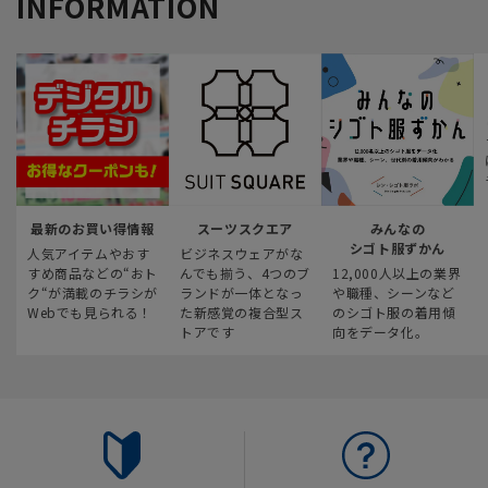
INFORMATION
最新のお買い得情報
スーツスクエア
みんなの
シゴト服ずかん
人気アイテムやおす
ビジネスウェアがな
すめ商品などの“おト
んでも揃う、4つのブ
12,000人以上の業界
ク“が満載のチラシが
ランドが一体となっ
や職種、シーンなど
Webでも見られる！
た新感覚の複合型ス
のシゴト服の着用傾
トアです
向をデータ化。