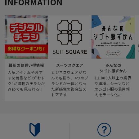
INFORMATION
最新のお買い得情報
スーツスクエア
みんなの
シゴト服ずかん
人気アイテムやおす
ビジネスウェアがな
すめ商品などの“おト
んでも揃う、4つのブ
12,000人以上の業界
ク“が満載のチラシが
ランドが一体となっ
や職種、シーンなど
Webでも見られる！
た新感覚の複合型ス
のシゴト服の着用傾
トアです
向をデータ化。