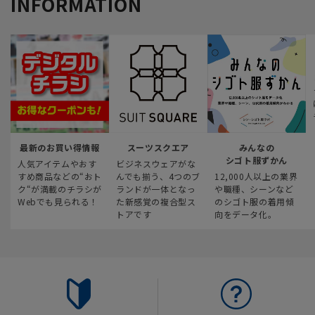
INFORMATION
最新のお買い得情報
スーツスクエア
みんなの
シゴト服ずかん
人気アイテムやおす
ビジネスウェアがな
すめ商品などの“おト
んでも揃う、4つのブ
12,000人以上の業界
ク“が満載のチラシが
ランドが一体となっ
や職種、シーンなど
Webでも見られる！
た新感覚の複合型ス
のシゴト服の着用傾
トアです
向をデータ化。