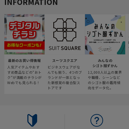
INFORMATION
最新のお買い得情報
スーツスクエア
みんなの
シゴト服ずかん
人気アイテムやおす
ビジネスウェアがな
すめ商品などの“おト
んでも揃う、4つのブ
12,000人以上の業界
ク“が満載のチラシが
ランドが一体となっ
や職種、シーンなど
Webでも見られる！
た新感覚の複合型ス
のシゴト服の着用傾
トアです
向をデータ化。