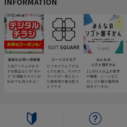
INFORMATION
最新のお買い得情報
スーツスクエア
みんなの
シゴト服ずかん
人気アイテムやおす
ビジネスウェアがな
すめ商品などの“おト
んでも揃う、4つのブ
12,000人以上の業界
ク“が満載のチラシが
ランドが一体となっ
や職種、シーンなど
Webでも見られる！
た新感覚の複合型ス
のシゴト服の着用傾
トアです
向をデータ化。