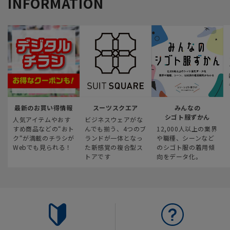
INFORMATION
最新のお買い得情報
スーツスクエア
みんなの
シゴト服ずかん
人気アイテムやおす
ビジネスウェアがな
すめ商品などの“おト
んでも揃う、4つのブ
12,000人以上の業界
ク“が満載のチラシが
ランドが一体となっ
や職種、シーンなど
Webでも見られる！
た新感覚の複合型ス
のシゴト服の着用傾
トアです
向をデータ化。