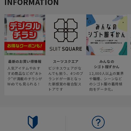
INFORMATION
最新のお買い得情報
スーツスクエア
みんなの
シゴト服ずかん
人気アイテムやおす
ビジネスウェアがな
すめ商品などの“おト
んでも揃う、4つのブ
12,000人以上の業界
ク“が満載のチラシが
ランドが一体となっ
や職種、シーンなど
Webでも見られる！
た新感覚の複合型ス
のシゴト服の着用傾
トアです
向をデータ化。