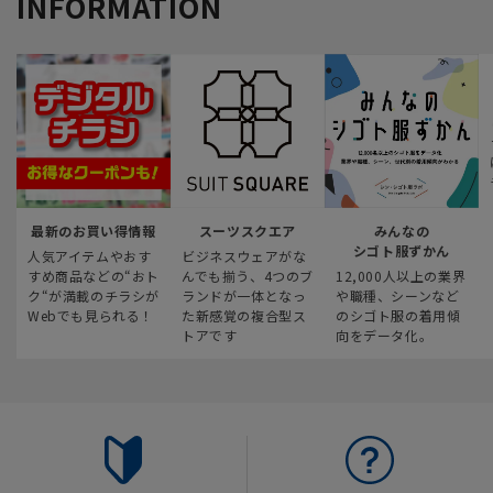
INFORMATION
最新のお買い得情報
スーツスクエア
みんなの
シゴト服ずかん
人気アイテムやおす
ビジネスウェアがな
すめ商品などの“おト
んでも揃う、4つのブ
12,000人以上の業界
ク“が満載のチラシが
ランドが一体となっ
や職種、シーンなど
Webでも見られる！
た新感覚の複合型ス
のシゴト服の着用傾
トアです
向をデータ化。