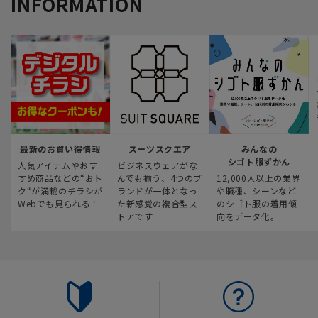
INFORMATION
最新のお買い得情報
スーツスクエア
みんなの
シゴト服ずかん
人気アイテムやおす
ビジネスウェアがな
すめ商品などの“おト
んでも揃う、4つのブ
12,000人以上の業界
ク“が満載のチラシが
ランドが一体となっ
や職種、シーンなど
Webでも見られる！
た新感覚の複合型ス
のシゴト服の着用傾
トアです
向をデータ化。