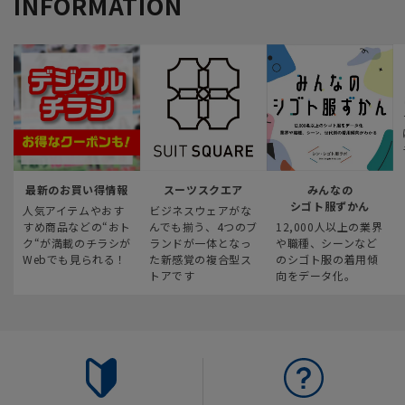
INFORMATION
最新のお買い得情報
スーツスクエア
みんなの
シゴト服ずかん
人気アイテムやおす
ビジネスウェアがな
すめ商品などの“おト
んでも揃う、4つのブ
12,000人以上の業界
ク“が満載のチラシが
ランドが一体となっ
や職種、シーンなど
Webでも見られる！
た新感覚の複合型ス
のシゴト服の着用傾
トアです
向をデータ化。