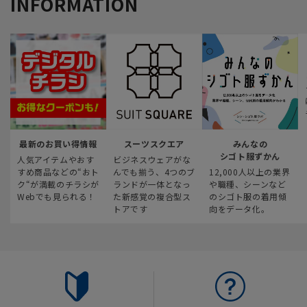
INFORMATION
最新のお買い得情報
スーツスクエア
みんなの
シゴト服ずかん
人気アイテムやおす
ビジネスウェアがな
すめ商品などの“おト
んでも揃う、4つのブ
12,000人以上の業界
ク“が満載のチラシが
ランドが一体となっ
や職種、シーンなど
Webでも見られる！
た新感覚の複合型ス
のシゴト服の着用傾
トアです
向をデータ化。