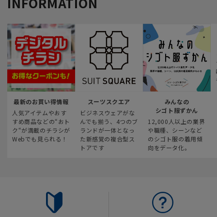
INFORMATION
最新のお買い得情報
スーツスクエア
みんなの
シゴト服ずかん
人気アイテムやおす
ビジネスウェアがな
すめ商品などの“おト
んでも揃う、4つのブ
12,000人以上の業界
ク“が満載のチラシが
ランドが一体となっ
や職種、シーンなど
Webでも見られる！
た新感覚の複合型ス
のシゴト服の着用傾
トアです
向をデータ化。