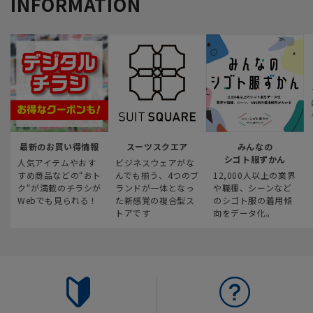
INFORMATION
最新のお買い得情報
スーツスクエア
みんなの
シゴト服ずかん
人気アイテムやおす
ビジネスウェアがな
すめ商品などの“おト
んでも揃う、4つのブ
12,000人以上の業界
ク“が満載のチラシが
ランドが一体となっ
や職種、シーンなど
Webでも見られる！
た新感覚の複合型ス
のシゴト服の着用傾
トアです
向をデータ化。