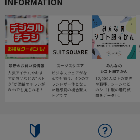
INFORMATION
最新のお買い得情報
スーツスクエア
みんなの
シゴト服ずかん
人気アイテムやおす
ビジネスウェアがな
すめ商品などの“おト
んでも揃う、4つのブ
12,000人以上の業界
ク“が満載のチラシが
ランドが一体となっ
や職種、シーンなど
Webでも見られる！
た新感覚の複合型ス
のシゴト服の着用傾
トアです
向をデータ化。