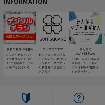
INFORMATION
最新のお買い得情報
スーツスクエア
みんなの
シゴト服ずかん
人気アイテムやおす
ビジネスウェアがな
すめ商品などの“おト
んでも揃う、4つのブ
12,000人以上の業界
ク“が満載のチラシが
ランドが一体となっ
や職種、シーンなど
Webでも見られる！
た新感覚の複合型ス
のシゴト服の着用傾
トアです
向をデータ化。