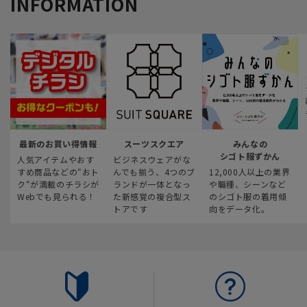
INFORMATION
最新のお買い得情報
スーツスクエア
みんなの
シゴト服ずかん
人気アイテムやおす
ビジネスウェアがな
すめ商品などの“おト
んでも揃う、4つのブ
12,000人以上の業界
ク“が満載のチラシが
ランドが一体となっ
や職種、シーンなど
Webでも見られる！
た新感覚の複合型ス
のシゴト服の着用傾
トアです
向をデータ化。