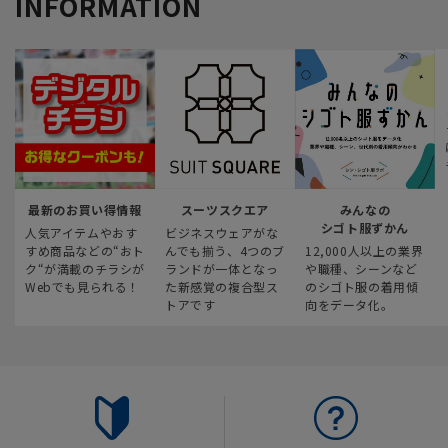
INFORMATION
最新のお買い得情報
スーツスクエア
みんなの
シゴト服ずかん
人気アイテムやおす
ビジネスウェアがな
すめ商品などの“おト
んでも揃う、4つのブ
12,000人以上の業界
ク“が満載のチラシが
ランドが一体となっ
や職種、シーンなど
Webでも見られる！
た新感覚の複合型ス
のシゴト服の着用傾
トアです
向をデータ化。