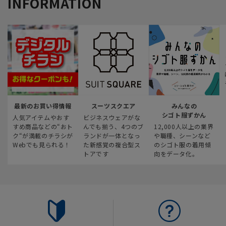
INFORMATION
最新のお買い得情報
スーツスクエア
みんなの
シゴト服ずかん
人気アイテムやおす
ビジネスウェアがな
すめ商品などの“おト
んでも揃う、4つのブ
12,000人以上の業界
ク“が満載のチラシが
ランドが一体となっ
や職種、シーンなど
Webでも見られる！
た新感覚の複合型ス
のシゴト服の着用傾
トアです
向をデータ化。