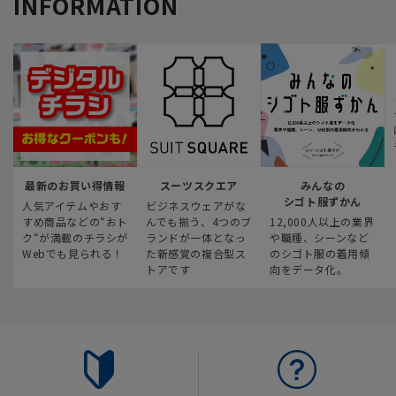
INFORMATION
最新のお買い得情報
スーツスクエア
みんなの
シゴト服ずかん
人気アイテムやおす
ビジネスウェアがな
すめ商品などの“おト
んでも揃う、4つのブ
12,000人以上の業界
ク“が満載のチラシが
ランドが一体となっ
や職種、シーンなど
Webでも見られる！
た新感覚の複合型ス
のシゴト服の着用傾
トアです
向をデータ化。