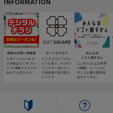
INFORMATION
最新のお買い得情報
スーツスクエア
みんなの
シゴト服ずかん
人気アイテムやおす
ビジネスウェアがな
すめ商品などの“おト
んでも揃う、4つのブ
12,000人以上の業界
ク“が満載のチラシが
ランドが一体となっ
や職種、シーンなど
Webでも見られる！
た新感覚の複合型ス
のシゴト服の着用傾
トアです
向をデータ化。