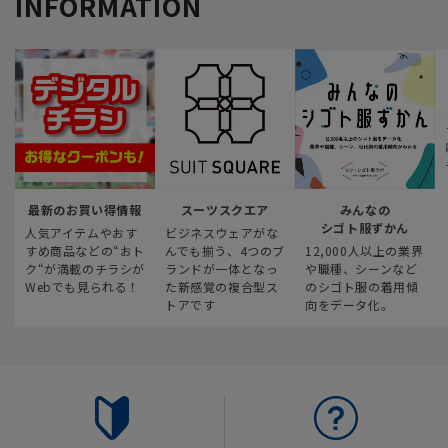
INFORMATION
最新のお買い得情報
スーツスクエア
みんなの
シゴト服ずかん
人気アイテムやおす
ビジネスウェアがな
すめ商品などの“おト
んでも揃う、4つのブ
12,000人以上の業界
ク“が満載のチラシが
ランドが一体となっ
や職種、シーンなど
Webでも見られる！
た新感覚の複合型ス
のシゴト服の着用傾
トアです
向をデータ化。