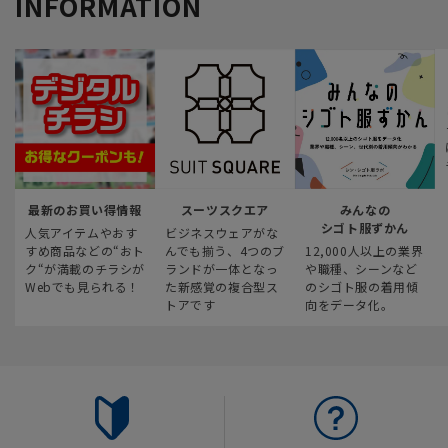
INFORMATION
最新のお買い得情報
スーツスクエア
みんなの
シゴト服ずかん
人気アイテムやおす
ビジネスウェアがな
すめ商品などの“おト
んでも揃う、4つのブ
12,000人以上の業界
ク“が満載のチラシが
ランドが一体となっ
や職種、シーンなど
Webでも見られる！
た新感覚の複合型ス
のシゴト服の着用傾
トアです
向をデータ化。