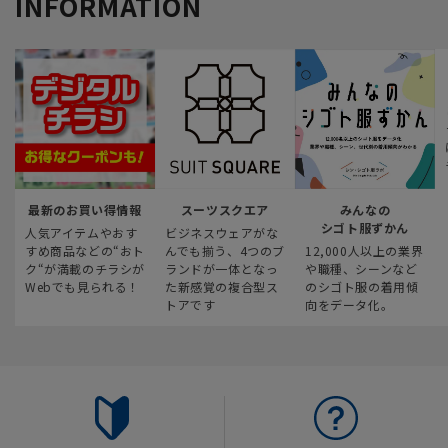
INFORMATION
最新のお買い得情報
スーツスクエア
みんなの
シゴト服ずかん
人気アイテムやおす
ビジネスウェアがな
すめ商品などの“おト
んでも揃う、4つのブ
12,000人以上の業界
ク“が満載のチラシが
ランドが一体となっ
や職種、シーンなど
Webでも見られる！
た新感覚の複合型ス
のシゴト服の着用傾
トアです
向をデータ化。