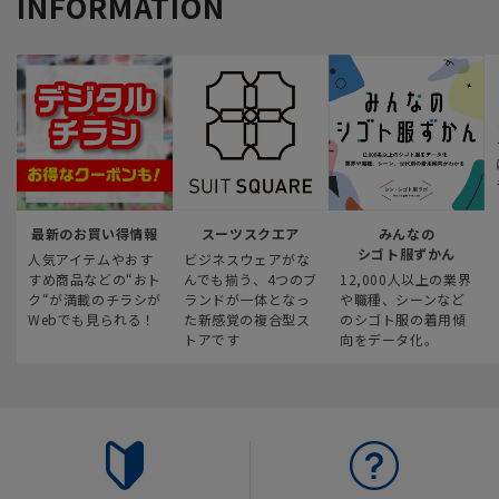
INFORMATION
最新のお買い得情報
スーツスクエア
みんなの
シゴト服ずかん
人気アイテムやおす
ビジネスウェアがな
すめ商品などの“おト
んでも揃う、4つのブ
12,000人以上の業界
ク“が満載のチラシが
ランドが一体となっ
や職種、シーンなど
Webでも見られる！
た新感覚の複合型ス
のシゴト服の着用傾
トアです
向をデータ化。