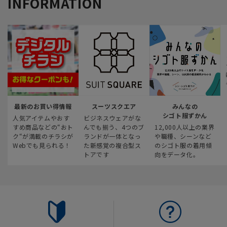
INFORMATION
最新のお買い得情報
スーツスクエア
みんなの
シゴト服ずかん
人気アイテムやおす
ビジネスウェアがな
すめ商品などの“おト
んでも揃う、4つのブ
12,000人以上の業界
ク“が満載のチラシが
ランドが一体となっ
や職種、シーンなど
Webでも見られる！
た新感覚の複合型ス
のシゴト服の着用傾
トアです
向をデータ化。