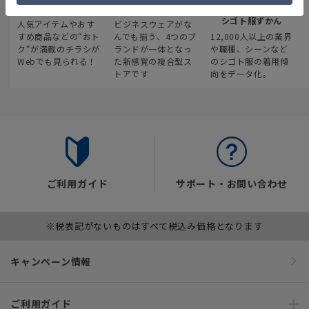
最新のお買い得情報
スーツスクエア
みんなの
シゴト服ずかん
人気アイテムやおす
ビジネスウェアがな
すめ商品などの“おト
んでも揃う、4つのブ
12,000人以上の業界
ク“が満載のチラシが
ランドが一体となっ
や職種、シーンなど
Webでも見られる！
た新感覚の複合型ス
のシゴト服の着用傾
トアです
向をデータ化。
ご利用ガイド
サポート・お問い合わせ
※税表記がないものはすべて税込み価格となります
キャンペーン情報
ご利用ガイド