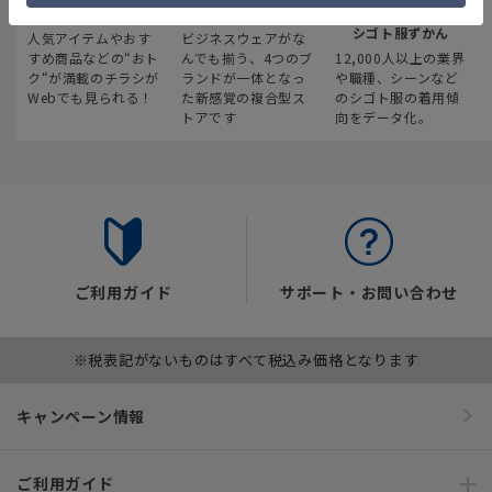
最新のお買い得情報
スーツスクエア
みんなの
シゴト服ずかん
人気アイテムやおす
ビジネスウェアがな
すめ商品などの“おト
んでも揃う、4つのブ
12,000人以上の業界
ク“が満載のチラシが
ランドが一体となっ
や職種、シーンなど
Webでも見られる！
た新感覚の複合型ス
のシゴト服の着用傾
トアです
向をデータ化。
ご利用ガイド
サポート・お問い合わせ
※税表記がないものはすべて税込み価格となります
キャンペーン情報
ご利用ガイド