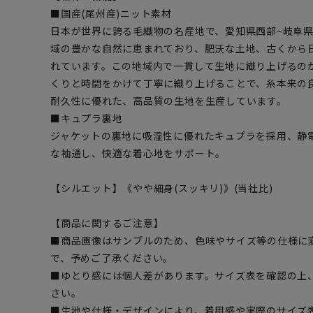
■国産(尾州産)ニット素材
日本が世界に誇る毛織物の名産地で、愛知県西部~岐阜
域の豊かな自然に恵まれており、肥沃な土地、古くから
れています。この地域内で一貫して生地に織り上げるの
くりと時間をかけて丁寧に織り上げることで、糸本来の
耐久性に優れた、高品質の生地を生産しています。
■キュプラ裏地
ジャケットの裏地に吸湿性に優れたキュプラを採用、静
な袖通し、快適な着心地をサポート。
【シルエット】《やや細身(スッキリ)》(当社比)
【商品に関するご注意】
■商品画像はサンプルのため、色味やサイズ等の仕様に
で、予めご了承ください。
■ゆとり感には個人差があります。サイズ表を確認の上
さい。
■生地や仕様・デザインにより、着用感や実際のサイズ