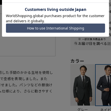
65,890円
なら
月々10,9
WEB会員なら
329
p
機能一覧
送料 全国一律
550
お届けから
8
日以内
一部対象外商品あり
お届け日を調べる
詳
カラー
を使用した手間のかかる生地を使用し
とで杢感を表現しました。また
上させました。パンツなどの膝抜け
ム仕様により、さらに動きやすく
グレー
ネイ