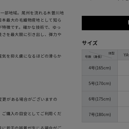
県一部地域。尾州を流れる木曽川地
日本最大の毛織物産地として知ら
が特徴です。確かな技術で、ゆっ
良さを最大限に引き出し、弾力や
サイズ
体型
Y
電気を抑え虜になるほどの滑らか
号数（身長）
4号(165cm)
5号(170cm)
6号(175cm)
変更がある場合がございますの
、ご購入の目安としてご利用くだ
7号(180cm)
表に若干の誤差が生じる場合がご