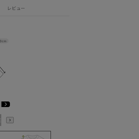
レビュー
3cm
E3
BE4
BE5
BE6
BE7
BE8
YA4
YA5
YA6