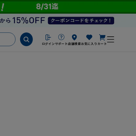
ログイン
サポート
店舗検索
お気に入り
カート