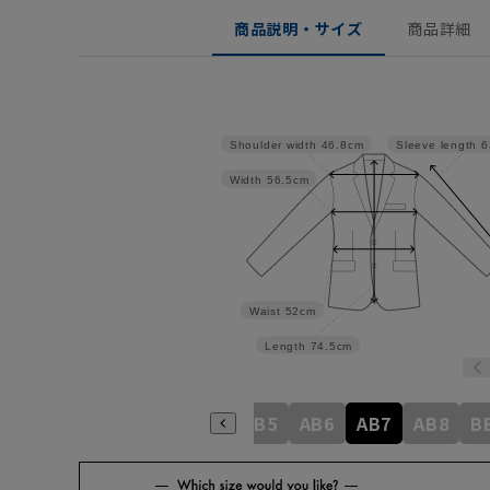
商品説明・サイズ
商品詳細
Shoulder width
46.8cm
Sleeve length
6
Width
56.5cm
Waist
52cm
Length
74.5cm
A6
A7
A8
AB3
AB4
AB5
AB6
AB7
AB8
B