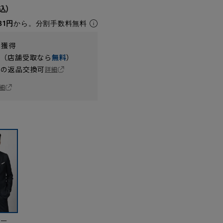
81円
から。分割手数料無料
t獲得
円（店舗受取なら
無料
）
の返品交換可
詳細
細
ビー