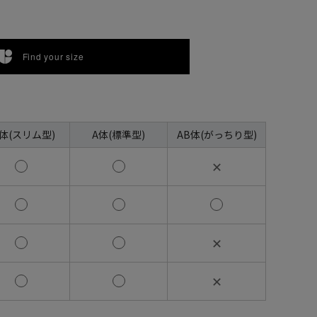
Find your size
A体(スリム型)
A体(標準型)
AB体(がっちり型)
✕
✕
✕