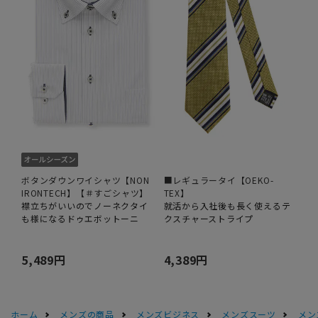
ボタンダウンワイシャツ【NON
■レギュラータイ【OEKO-
IRONTECH】【＃すごシャツ】
TEX】
襟立ちがいいのでノーネクタイ
就活から入社後も長く使えるテ
も様になるドゥエボットーニ
クスチャーストライプ
5,489円
4,389円
ホーム
メンズの商品
メンズビジネス
メンズスーツ
メン