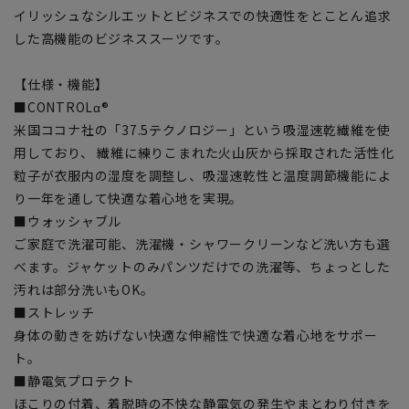
イリッシュなシルエットとビジネスでの快適性をとことん追求
した高機能のビジネススーツです。
【仕様・機能】
■CONTROLα®
米国ココナ社の「37.5テクノロジー」という吸湿速乾繊維を使
用しており、 繊維に練りこまれた火山灰から採取された活性化
粒子が衣服内の湿度を調整し、吸湿速乾性と温度調節機能によ
り一年を通して快適な着心地を実現。
■ウォッシャブル
ご家庭で洗濯可能、洗濯機・シャワークリーンなど洗い方も選
べます。ジャケットのみパンツだけでの洗濯等、ちょっとした
汚れは部分洗いもOK。
■ストレッチ
身体の動きを妨げない快適な伸縮性で快適な着心地をサポー
ト。
■静電気プロテクト
ほこりの付着、着脱時の不快な静電気の発生やまとわり付きを