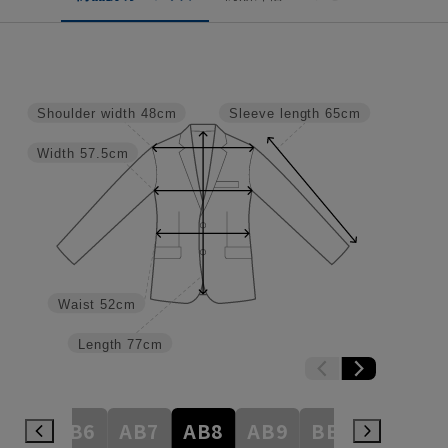
Shoulder width
48cm
Sleeve length
65cm
Width
57.5cm
Waist
52cm
Length
77cm
AB5
AB6
AB7
AB8
AB9
BE3
BE4