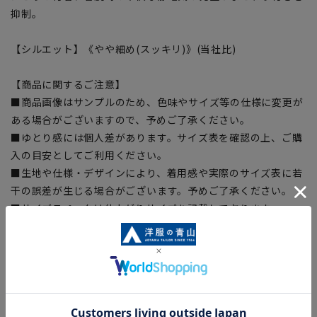
抑制。
【シルエット】《やや細め(スッキリ)》(当社比)
【商品に関するご注意】
■商品画像はサンプルのため、色味やサイズ等の仕様に変更が
ある場合がございますので、予めご了承ください。
■ゆとり感には個人差があります。サイズ表を確認の上、ご購
入の目安としてご利用ください。
■生地や仕様・デザインにより、着用感や実際のサイズ表に若
干の誤差が生じる場合がございます。予めご了承ください。
■サイズスペックは仕上がりサイズを記載しております。一
部、商品現物におすすめサイズ(ヌードサイズ)を記載している
商品もございます。
■ブラウザやお使いのモニター環境、また撮影時の室内外の光
加減により、実際の商品と掲載画像の色味が異なる場合がござ
います。
■店舗や各モールサイトと商品在庫を共有しております関係