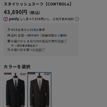
スタイリッシュスーツ【CONTROLα】
43,890円
なら
月々7,315円
から。分割手数料無料
WEB会員なら
219
pt獲得
送料 全国一律
550
円（店舗受取なら
無料
）
お届けから
8
日以内の返品交換可
詳細
一部対象外商品あり
お届け日を調べる
詳細
カラーを選択