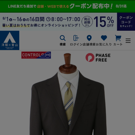
検索
ログイン
店舗検索
お気に入り
カート