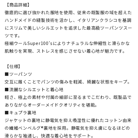
【商品詳細】
徹底的に選び抜かれた服地を使用、従来の既製服の域を超えた
ハンドメイドの縫製技術を活かし、イタリアンクラシコを基調
にスリムで美しいシルエットを追求した最高級ツーパンツスー
ツです。
極細ウールSuper100’sによりナチュラルな伸縮性と滑らかな
肌触りを実現、ストレスを感じさせない着心地が魅力です。
【仕様】
■ツーパンツ
交互に履くことでパンツの傷みを軽減、綺麗な状態をキープ。
■流麗なシルエットと着心地
軽さ、極上の素材や付属の細部に至るまでこだわり、既製品で
ありながらオーダーメイドクオリティを堪能。
■キュプラ裏地
ジャケットの裏地に静電気を抑え吸湿性に優れたコットン由来
の繊維ベンベルグ®裏地を採用。静電気を抑え虜になるほどの
滑らかな袖通し、快適な着心地をサポート。