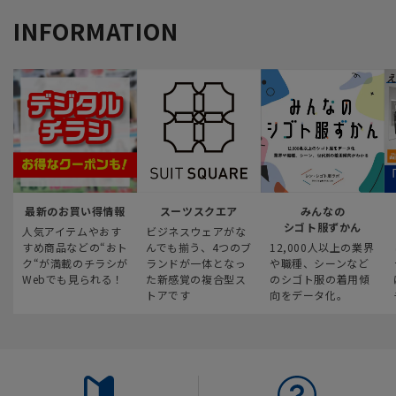
INFORMATION
最新のお買い得情報
スーツスクエア
みんなの
シゴト服ずかん
人気アイテムやおす
ビジネスウェアがな
すめ商品などの“おト
んでも揃う、4つのブ
12,000人以上の業界
ク“が満載のチラシが
ランドが一体となっ
や職種、シーンなど
Webでも見られる！
た新感覚の複合型ス
のシゴト服の着用傾
トアです
向をデータ化。