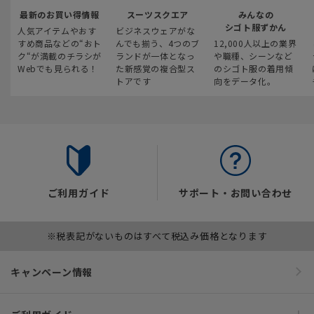
最新のお買い得情報
スーツスクエア
みんなの
シゴト服ずかん
人気アイテムやおす
ビジネスウェアがな
すめ商品などの“おト
んでも揃う、4つのブ
12,000人以上の業界
ク“が満載のチラシが
ランドが一体となっ
や職種、シーンなど
Webでも見られる！
た新感覚の複合型ス
のシゴト服の着用傾
トアです
向をデータ化。
ご利用ガイド
サポート・お問い合わせ
※税表記がないものはすべて税込み価格となります
キャンペーン情報