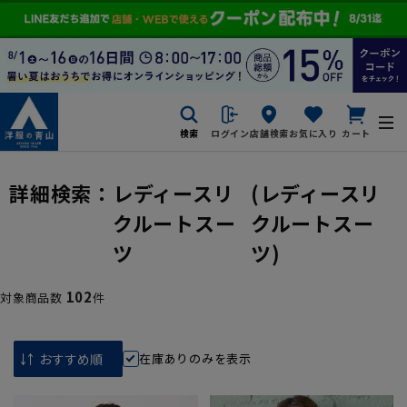
検索
ログイン
店舗検索
お気に入り
カート
詳細検索：
レディースリ
(レディースリ
クルートスー
クルートスー
ツ
ツ)
102
対象商品数
件
在庫ありのみを表示