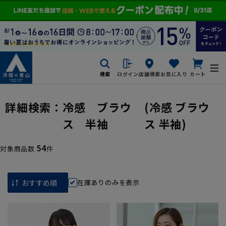
検索
ログイン
店舗検索
お気に入り
カート
詳細検索：
冷感 ブラウ
(冷感 ブラウ
ス 半袖
ス 半袖)
54
対象商品数
件
在庫ありのみを表示