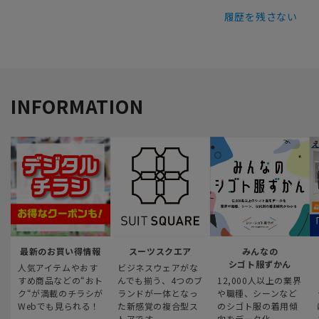
履歴を残さない
INFORMATION
最新のお買い得情報
スーツスクエア
みんなの
シゴト服ずかん
人気アイテムやおす
ビジネスウェアがな
すめ商品などの“おト
んでも揃う、4つのブ
12,000人以上の業界
ク“が満載のチラシが
ランドが一体となっ
や職種、シーンなど
Webでも見られる！
た新感覚の複合型ス
のシゴト服の着用傾
トアです
向をデータ化。