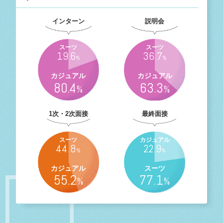
インターン
説明会
スーツ
スーツ
19.6
36.7
%
%
カジュアル
カジュアル
80.4
63.3
%
%
1次・2次面接
最終面接
スーツ
カジュアル
44.8
22.9
%
%
カジュアル
スーツ
55.2
77.1
%
%