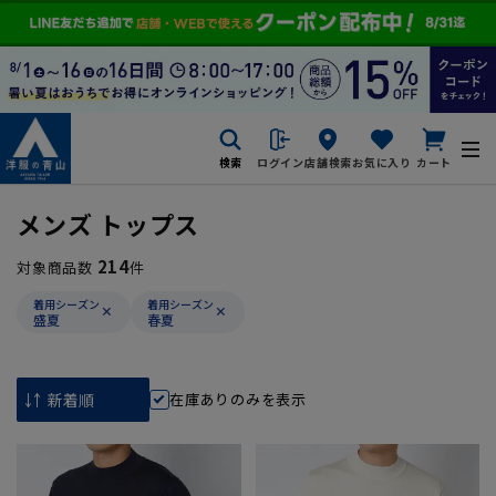
検索
ログイン
店舗検索
お気に入り
カート
メンズ トップス
214
対象商品数
件
着用シーズン
着用シーズン
盛夏
春夏
在庫ありのみを表示