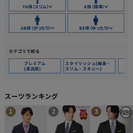
YA体（スリム）
A体（標準）
AB体（がっちり）
BE体（ゆったり）
カテゴリで絞る
プレミアム
スタイリッシュ(細身・
ス
(高品質)
スリム・スキニー)
(
スーツランキング
1
2
3