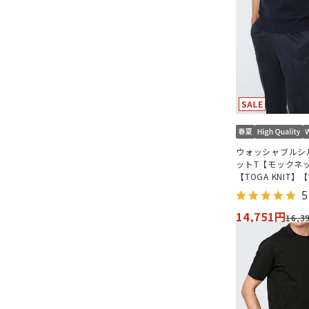
ウォッシャブルシ
ットT【モックネ
【TOGA KNIT】【
MODEL】【202
5
14,751円
16,3