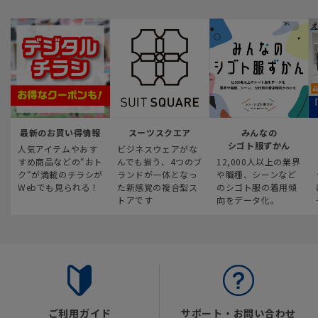
最新のお買い得情報
スーツスクエア
みんなの
シゴト服ずかん
人気アイテムやおす
ビジネスウェアがな
すめ商品などの“おト
んでも揃う、4つのブ
12,000人以上の業界
ク“が満載のチラシが
ランドが一体となっ
や職種、シーンなど
Webでも見られる！
た新感覚の複合型ス
のシゴト服の着用傾
トアです
向をデータ化。
ご利用ガイド
サポート・お問い合わせ