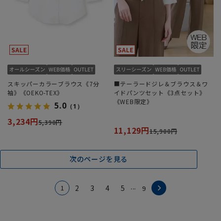
スキッパーカラーブラウス《7分
■テーラードジレ＆ブラウス＆ワ
袖》《OEKO-TEX》
イドパンツセット《3点セット》
《WEB限定》
5.0
（1）
3,234円
5,390円
11,129円
15,900円
次のページを見る
...
1
2
3
4
5
9