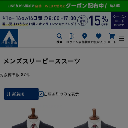
検索
ログイン
店舗検索
お気に入り
カート
メンズスリーピーススーツ
87
対象商品数
件
在庫ありのみを表示