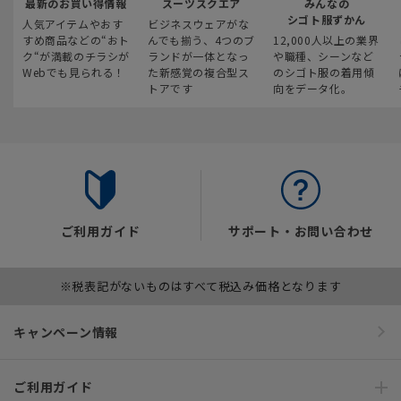
最新のお買い得情報
スーツスクエア
みんなの
シゴト服ずかん
人気アイテムやおす
ビジネスウェアがな
すめ商品などの“おト
んでも揃う、4つのブ
12,000人以上の業界
ク“が満載のチラシが
ランドが一体となっ
や職種、シーンなど
Webでも見られる！
た新感覚の複合型ス
のシゴト服の着用傾
トアです
向をデータ化。
ご利用ガイド
サポート・お問い合わせ
※税表記がないものはすべて税込み価格となります
キャンペーン情報
ご利用ガイド