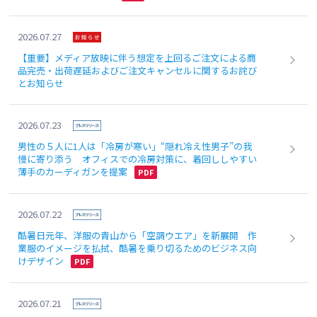
2026.07.27
【重要】メディア放映に伴う想定を上回るご注文による商
品完売・出荷遅延およびご注文キャンセルに関するお詫び
とお知らせ
2026.07.23
男性の５人に1人は「冷房が寒い」“隠れ冷え性男子”の我
慢に寄り添う オフィスでの冷房対策に、着回ししやすい
薄手のカーディガンを提案
2026.07.22
酷暑日元年、洋服の青山から「空調ウエア」を新展開 作
業服のイメージを払拭、酷暑を乗り切るためのビジネス向
けデザイン
2026.07.21