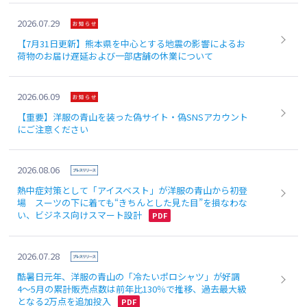
2026.07.29
【7月31日更新】熊本県を中心とする地震の影響によるお
荷物のお届け遅延および一部店舗の休業について
2026.06.09
【重要】洋服の青山を装った偽サイト・偽SNSアカウント
にご注意ください
2026.08.06
熱中症対策として「アイスベスト」が洋服の青山から初登
場 スーツの下に着ても“きちんとした見た目”を損なわな
い、ビジネス向けスマート設計
2026.07.28
酷暑日元年、洋服の青山の「冷たいポロシャツ」が好調
4～5月の累計販売点数は前年比130％で推移、過去最大級
となる2万点を追加投入