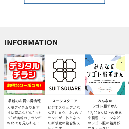
INFORMATION
最新のお買い得情報
スーツスクエア
みんなの
シゴト服ずかん
人気アイテムやおす
ビジネスウェアがな
すめ商品などの“おト
んでも揃う、4つのブ
12,000人以上の業界
ク“が満載のチラシが
ランドが一体となっ
や職種、シーンなど
Webでも見られる！
た新感覚の複合型ス
のシゴト服の着用傾
トアです
向をデータ化。