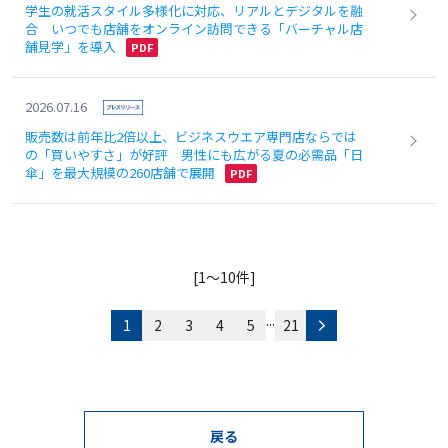
学生の就活スタイル多様化に対応、リアルとデジタルを融
合 いつでも店舗をオンライン訪問できる「バーチャル店
舗見学」を導入
2026.07.16
販売数は前年比2倍以上、ビジネスウエア専門店ならでは
の「買いやすさ」が好評 男性にも広がる夏の必需品「日
傘」を最大規模の260店舗で展開
[1～10件]
...
1
2
3
4
5
21