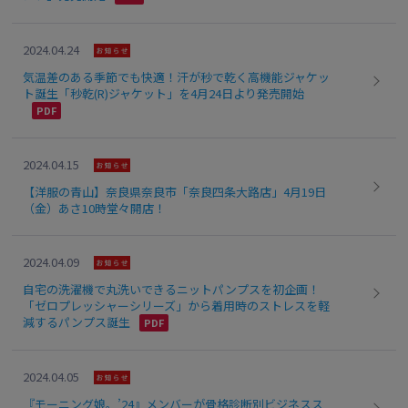
2024.04.24
気温差のある季節でも快適！汗が秒で乾く高機能ジャケッ
ト誕生「秒乾(R)ジャケット」を4月24日より発売開始
2024.04.15
【洋服の青山】奈良県奈良市「奈良四条大路店」4月19日
（金）あさ10時堂々開店！
2024.04.09
自宅の洗濯機で丸洗いできるニットパンプスを初企画！
「ゼロプレッシャーシリーズ」から着用時のストレスを軽
減するパンプス誕生
2024.04.05
『モーニング娘。’24』メンバーが骨格診断別ビジネスス