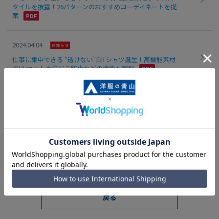
タイルを披露！26パターンのおすすめコーディネートを提
案
2024.04.04
仕事に集中できる “透けない”白Tシャツ誕生！高機能素材
でUVカットや汗ジミ防止などの機能も実現
[181～190件]
...
1
17
18
19
20
21