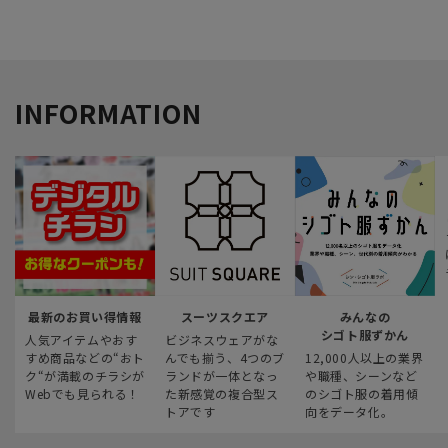
INFORMATION
最新のお買い得情報
スーツスクエア
みんなの
シゴト服ずかん
人気アイテムやおす
ビジネスウェアがな
すめ商品などの“おト
んでも揃う、4つのブ
12,000人以上の業界
ク“が満載のチラシが
ランドが一体となっ
や職種、シーンなど
Webでも見られる！
た新感覚の複合型ス
のシゴト服の着用傾
トアです
向をデータ化。