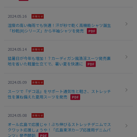
2024.05.16
湿度の高い梅雨でも快適！汗が秒で乾く高機能シャツ誕生
「秒乾(R)シリーズ」から半袖シャツを発売
2024.05.14
猛暑日が今年も増加！？カーディガン風清涼スーツ発売裏
地を省いた軽量仕立てで、暑い夏を快適に
2024.05.09
スーツで『デコ活』をサポート通気性と軽さ、ストレッチ
性を兼ね備えた夏用スーツを発売
2024.05.08
オール広島で応援じゃ！ぶち伸びるストレッチデニムでス
クワット応援しょうや！「広島東洋カープ応援用デニムパ
ンツ」発売開始