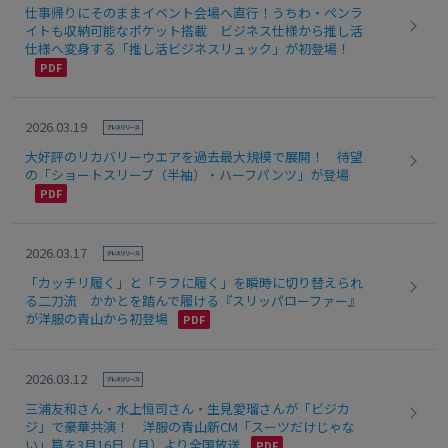
仕事帰りにそのままイベント会場へ直行！うちわ・ペンラ
イトも収納可能なポケット搭載 ビジネス仕様から推し活
仕様へ変身する「推し活ビジネスリュック」が初登場！
2026.03.19
大好評のリカバリーウエアを過去最大規模で展開！ 待望
の「ショートスリーブ（半袖）・ハーフパンツ」が登場
2026.03.17
「カッチリ履く」と「ラフに履く」を瞬時に切り替えられ
る二刀流 かかとを踏んで履ける『スリッパローファー』
が洋服の青山から初登場
2026.03.12
三浦友和さん・水上恒司さん・生見愛瑠さんが「ビジカ
ジ」で豪華共演！ 洋服の青山新CM「スーツだけじゃな
い」篇を3月16日（月）より全国放送