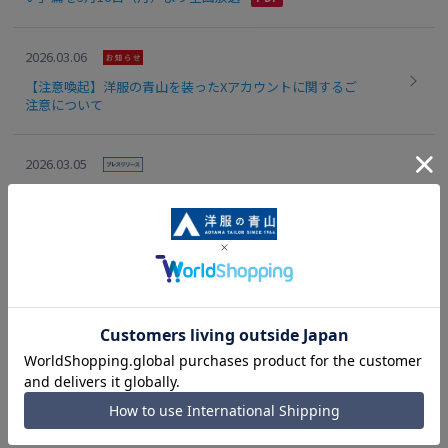
2026.03.06
【注意喚起】洋服の青山を装ったXアカウントに関するご
注意について
2026.03.05
売上枚数前年比 3 倍と反響の大きい『透けないシャツ』を
アップデート 襟裏の“ファンデ汚れ”が洗濯で簡単に落ち
る“化粧品防汚生地”を採用
[31～40件]
...
1
2
3
4
5
6
21