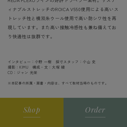
REDA FLEXOラインの好評トラベラー素材。サステ
ィナブルストレッチのROICA V550使用による高いス
トレッチ性と横双糸ウール使用で高い防シワ性を再
現しています。また高い接触冷感性も兼ね備えてお
り快適性は抜群です。
インタビュー：小野 一樹 採寸スタッフ：小山 史
撮影：KIMU 構成・文：大塚 綾
CD：ジャン 光栄
※本記事の所属・肩書・内容は、すべて取材当時のものです。
Shop
Order