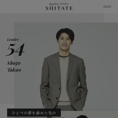
54
Leader
Shogo
Takao
ひとつの夢を諦めた先の