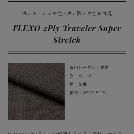
高いストレッチ性と高い防シワ性を再現
FLEXO 2Ply Traveler Super
Stretch
着用シーズン：春夏
色：ベージュ
柄：無地
素材：W99% Pu1%