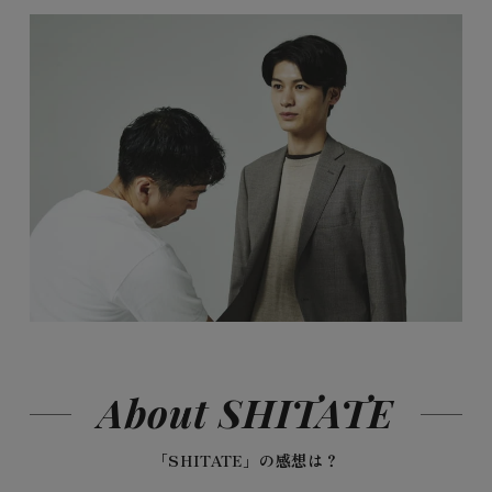
About SHITATE
「SHITATE」の感想は？