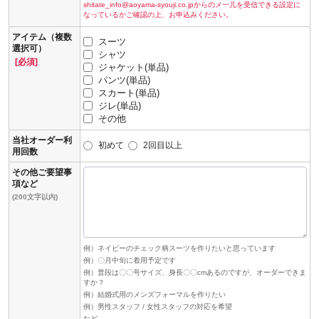
shitate_info@aoyama-syouji.co.jpからのメ一儿を受信できる設定に
なっているかご確認の上、お申込みください。
アイテム（複数
スーツ
選択可）
シャツ
[必須]
ジャケット(単品)
パンツ(単品)
スカート(単品)
ジレ(単品)
その他
当社オーダー利
初めて
2回目以上
用回数
その他ご要望事
項など
(200文字以内)
例）ネイビーのチェック柄スーツを作りたいと思っています
例）〇月中旬に着用予定です
例）普段は〇〇号サイズ、身長〇〇cmあるのですが、オーダーできま
すか？
例）結婚式用のメンズフォーマルを作りたい
例）男性スタッフ / 女性スタッフの対応を希望
など